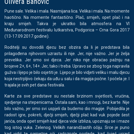
Olivera Banović
Pune sale. Velika i mala. Nasmijana lica. Velika i mala. Na momente
haotično. Na momente fantastično. Plač, smijeh, opet plač i na
kraju smijeh. Takva je ukratko bila atmosfera na VI
Međunarodnom festivalu lutkarstva, Podgorica – Crna Gora 2017
(13-17.09.2017.godine).
Roditelji su dovodili djecu bez obzira da li je predstava bila
prilagođena njihovom uzrastu ili nije. Jer, nije važno. Jer je želja
prevelika. Jer smo svi djeca. Jer niko nije obraćao pažnju na
brojeve 2+, 6+, 14+. Jer, tako i treba. Upravo se zbog toga napravila
gužva i lijepo je bilo osjetiti je. Lijepo je bilo vidjeti veliku i malu djecu
koja nestrpljivo čekaju da uđu u salu i da magija počne. I počela je. I
trajala je svih pet dana festivala.
Karte za sve predstave su nestale brzinom svjetlosti, vrućina,
sjedjenje na stepenicama. Ostala sam, kao i mnogi, bez karte. Nije
bilo važno, jer smo svi uspjeli da budemo dio magije. Pobijedila je
radost igre, pokreti, dječji smijeh, dječji plač kad vuk pojede šest
jarića, onda opet smijeh kad djeca vide izbliza, upoznaju se i maze
tog istog vuka. Zelenog. Velikih narandžastih očiju. Srce je puno
kad vidiš te pametne oči, radoznale poglede, kad čuješ usred