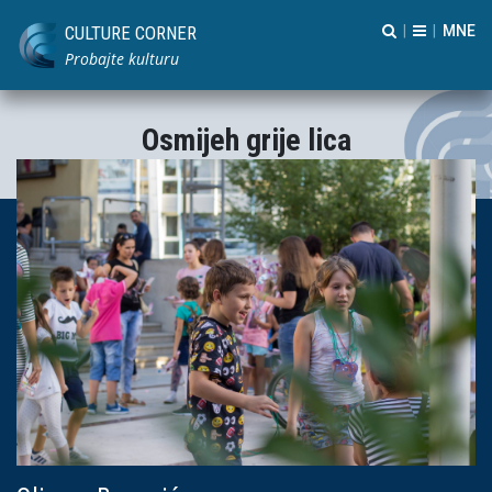
CULTURE CORNER
|
|
Probajte kulturu
Osmijeh grije lica