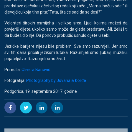
predstave dječaka iz četvrtog reda koji kaže: „Mama, hoću vode!“ ili
djevojčicu koja tiho pita:“Tata, šta će sad da se desi?“
Volonteri širokih osmijeha i velikog srca. Ljudi kojima možeš da
povjeriš dijete, ukoliko samo može da gleda predstavu. Ali, želiš i ti
da budeš dio nje. Da ponovo probudiš usnulo dijete u sebi.
Jezičke barijere nijesu bile problem. Sve smo razumjeli. Jer smo
svi tih dana pričali jezikom lutaka. Razumjeli smo ljubav, muziku,
prijateljstvo. Razumjeli smo život.
Priredila:
Olivera Banović
Fotografija:
Photography by Jovana & Đorđe
Podgorica, 19. septembra 2017. godine