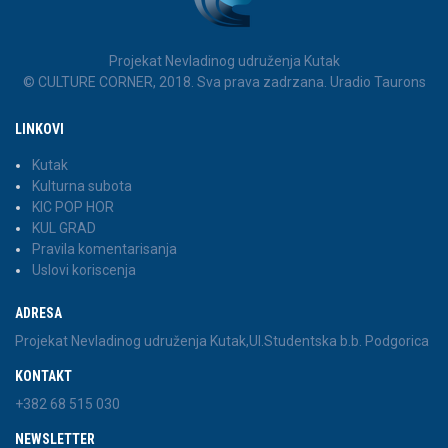
Projekat Nevladinog udruženja Kutak
© CULTURE CORNER, 2018. Sva prava zadrzana. Uradio Taurons
LINKOVI
Kutak
Kulturna subota
KIC POP HOR
KUL GRAD
Pravila komentarisanja
Uslovi koriscenja
ADRESA
Projekat Nevladinog udruženja Kutak,Ul.Studentska b.b. Podgorica
KONTAKT
+382 68 515 030
NEWSLETTER