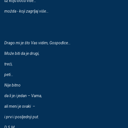
uz koju bocu više…
možda - koji zagrljaj više…
Drago mi je što Vas vidim, Gospo
đ
ice
…
Može biti da je drugi,
tre
ć
i,
peti…
Nije bitno
da li je i jedan – Vama,
ali meni je svaki –
i prvi i posljednji put.
D.S.M.