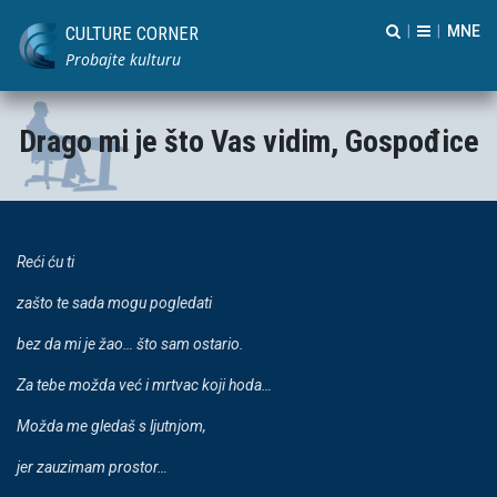
CULTURE CORNER
|
|
Probajte kulturu
Drago mi je što Vas vidim, Gospođice
Re
ć
i
ć
u ti
zašto te sada mogu pogledati
bez da mi je žao…
što sam ostario.
Za tebe možda ve
ć
i mrtvac koji hoda…
Možda me gledaš s ljutnjom,
jer zauzimam prostor…