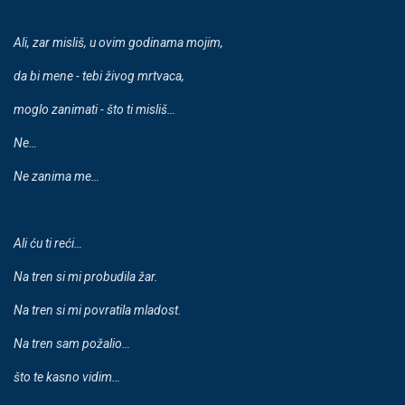
Ali, zar misliš, u ovim godinama mojim,
da bi mene - tebi živog mrtvaca,
moglo zanimati - što ti misliš…
Ne…
Ne zanima me…
Ali
ć
u ti re
ć
i
…
Na tren si mi probudila žar.
Na tren si mi povratila mladost.
Na tren sam požalio…
što te kasno vidim…