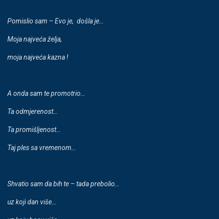
Pomislio sam – Evo je, došla je…
Moja najve
ć
a
ž
elja,
moja najve
ć
a kazna
!
A onda sam te promotrio…
Ta odmjerenost…
Ta promišljenost…
Taj ples sa vremenom…
Shvatio sam da bih te – tada prebolio…
uz koji dan više…