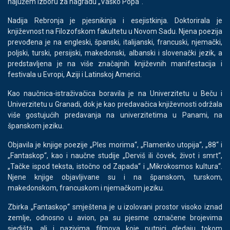
najužem izboru za nagradu „Vasko Popa“.
Nadija Rebronja je pjesnikinja i esejistkinja. Doktorirala je
književnost na Filozofskom fakultetu u Novom Sadu. Njena poezija
prevođena je na engleski, španski, italijanski, francuski, njemački,
poljski, turski, persijski, makedonski, albanski i slovenački jezik, a
predstavljena je na više značajnih književnih manifestacija i
festivala u Evropi, Aziji i Latinskoj Americi.
Kao naučnica-istraživačica boravila je na Univerzitetu u Beču i
Univerzitetu u Granadi, dok je kao predavačica književnosti održala
više gostujućih predavanja na univerzitetima u Panami, na
španskom jeziku.
Objavila je knjige poezije „Ples morima“, „Flamenko utopija“, „88“ i
„Fantaskop“, kao i naučne studije „Derviš ili čovek, život i smrt“,
„Tačke ispod teksta, istočno od Zapada“ i „Mikrokosmos kultura“.
Njene knjige objavljivane su i na španskom, turskom,
makedonskom, francuskom i njemačkom jeziku.
Zbirka „Fantaskop“ smještena je u izolovani prostor visoko iznad
zemlje, odnosno u avion, pa su pjesme označene brojevima
sjedišta, ali i nazivima filmova koje putnici gledaju tokom