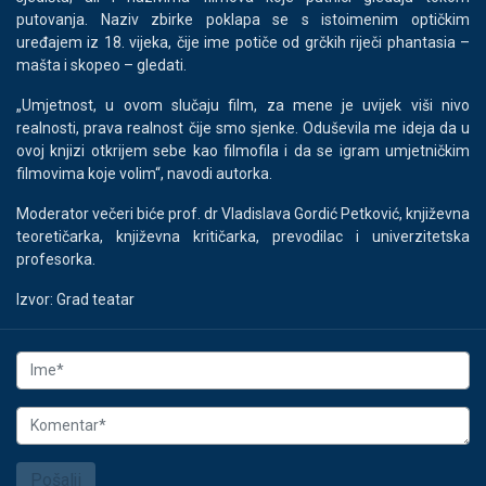
putovanja. Naziv zbirke poklapa se s istoimenim optičkim
uređajem iz 18. vijeka, čije ime potiče od grčkih riječi phantasia –
mašta i skopeo – gledati.
„Umjetnost, u ovom slučaju film, za mene je uvijek viši nivo
realnosti, prava realnost čije smo sjenke. Oduševila me ideja da u
ovoj knjizi otkrijem sebe kao filmofila i da se igram umjetničkim
filmovima koje volim“, navodi autorka.
Moderator večeri biće prof. dr Vladislava Gordić Petković, književna
teoretičarka, književna kritičarka, prevodilac i univerzitetska
profesorka.
Izvor: Grad teatar
Pošalji