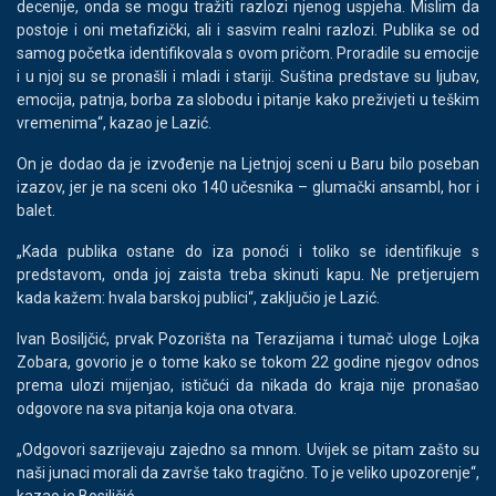
decenije, onda se mogu tražiti razlozi njenog uspjeha. Mislim da
postoje i oni metafizički, ali i sasvim realni razlozi. Publika se od
samog početka identifikovala s ovom pričom. Proradile su emocije
i u njoj su se pronašli i mladi i stariji. Suština predstave su ljubav,
emocija, patnja, borba za slobodu i pitanje kako preživjeti u teškim
vremenima“, kazao je Lazić.
On je dodao da je izvođenje na Ljetnjoj sceni u Baru bilo poseban
izazov, jer je na sceni oko 140 učesnika – glumački ansambl, hor i
balet.
„Kada publika ostane do iza ponoći i toliko se identifikuje s
predstavom, onda joj zaista treba skinuti kapu. Ne pretjerujem
kada kažem: hvala barskoj publici“, zaključio je Lazić.
Ivan Bosiljčić, prvak Pozorišta na Terazijama i tumač uloge Lojka
Zobara, govorio je o tome kako se tokom 22 godine njegov odnos
prema ulozi mijenjao, ističući da nikada do kraja nije pronašao
odgovore na sva pitanja koja ona otvara.
„Odgovori sazrijevaju zajedno sa mnom. Uvijek se pitam zašto su
naši junaci morali da završe tako tragično. To je veliko upozorenje“,
kazao je Bosiljčić.