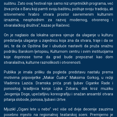
suštinu. Zato ovaj festival nije samo niz umjetničkih programa, već
živa priča o Baru koji pamti svoju baštinu, poštuje svoju tradiciju, ali
istovremeno hrabro otvara prostor savremenim kulturnim
izrazima, neophodnim za razvoj modernog, otvorenog i
stvaralačkog društva“, kazao je Raičević.
On je naglasio da lokalna uprava vjeruje da ulaganje u kulturu
predstavlja ulaganje u zajednicu koja zna da stvara, traje i da se
širi, te da će Opština Bar i ubuduće nastaviti da pruža snažnu
podršku Barskom ljetopisu, Kulturnom centru i svim institucijama
koje doprinose tome da grad bude prepoznat kao dom
stvaralaštva, kulturne raznolikosti i otvorenosti.
Publika je imala priliku da pogleda predstavu nastalu prema
motivima pripovijetke „Makar Čudra“ Maksima Gorkog, u režiji
Vladimira Lazića. Dramska priča prati ljubav Ciganke Rade i
ponositog kradljivca konja Lojka Zobara, dok kroz muziku
Jevgenija Doge, upečatljivu koreografiju i snažan ansambl otvara
pitanja slobode, ponosa, ljubavi i žrtve.
Mjuzikl „Cigani lete u nebo“ već više od dvije decenije zauzima
posebno mjesto na regionalnoj teatarskoj sceni. Premijerno je