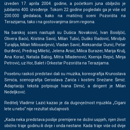
izveden 17. aprila 2004. godine, a početkom juna obilježio je
jubilarno 400. izvođenje. Tokom 22 godine pogledalo ga je više od
200.000 gledalaca, kako na matičnoj sceni Pozorišta na
Terazijama, tako i na gostovanjima širom regiona.
Na barskoj sceni nastupili su Dušica Novaković, Ivan Bosiljčić,
Olivera Bacić, Kristina Savić, Milan Tubić, Duško Radović, Miroljub
Turajlija, Milan Milosavljević, Vladan Savić, Aleksandar Dunić, Petar
Đurđević, Predrag Miletić, Jelena Arsić, Milica Burazer, Marija Krulj,
Ana Korać, Nataša Balog, Mitra Mladenović, Ksenija Repić, Minja
Petrović, uz Hor, Balet i Orkestar Pozorišta na Terazijama.
Posebnu raskoš predstavi dali su muzika, koreografija Krunoslava
Simića, scenografija Geroslava Zarića i kostimi Snežane Šimić.
Adaptaciju teksta potpisuje Ivana Dimić, a dirigent je Milan
Nedeljković.
Reditelj Vladimir Lazić kazao je da dugovječnost mjuzikla „Cigani
lete u nebo“ nije rezultat slučajnosti.
„Kada neka predstava poslije premijere ne doživi uspjeh, njen život
obično traje godinu ili dvije i onda nestane. Kada traje više od dvije