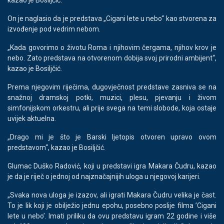
On je naglasio da je predstava „Cigani lete u nebo“ kao stvorena za
izvođenje pod vedrim nebom.
„Kada govorimo o životu Roma i njihovim čergama, njihov krov je
nebo. Zato predstava na otvorenom dobija svoj prirodni ambijent“,
kazao je Bosiljčić.
Prema njegovim riječima, dugovječnost predstave zasniva se na
snažnoj dramskoj potki, muzici, plesu, pjevanju i živom
simfonijskom orkestru, ali prije svega na temi slobode, koja ostaje
uvijek aktuelna.
„Drago mi je što je Barski ljetopis otvoren upravo ovom
predstavom“, kazao je Bosiljčić.
Glumac Duško Radović, koji u predstavi igra Makara Čudru, kazao
je da je riječ o jednoj od najznačajnijih uloga u njegovoj karijeri.
„Svaka nova uloga je izazov, ali igrati Makara Čudru velika je čast.
To je lik koji je obilježio jednu epohu, posebno poslije filma ’Cigani
lete u nebo’. Imati priliku da ovu predstavu igram 22 godine i više