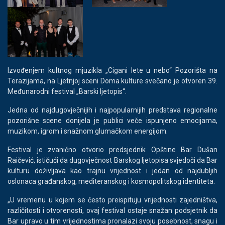
Izvođenjem kultnog mjuzikla „Cigani lete u nebo“ Pozorišta na
Terazijama, na Ljetnjoj sceni Doma kulture svečano je otvoren 39.
Međunarodni festival „Barski ljetopis“.
Jedna od najdugovječnijih i najpopularnijih predstava regionalne
pozorišne scene donijela je publici veče ispunjeno emocijama,
muzikom, igrom i snažnom glumačkom energijom.
Festival je zvanično otvorio predsjednik Opštine Bar Dušan
Raičević, ističući da dugovječnost Barskog ljetopisa svjedoči da Bar
kulturu doživljava kao trajnu vrijednost i jedan od najdubljih
oslonaca građanskog, mediteranskog i kosmopolitskog identiteta.
„U vremenu u kojem se često preispituju vrijednosti zajedništva,
različitosti i otvorenosti, ovaj festival ostaje snažan podsjetnik da
Bar upravo u tim vrijednostima pronalazi svoju posebnost, snagu i