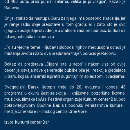
od 400 puta, pred punim salama, velika je privilegija“, kazao je
Radović.
On je istakao da nastup u Baru za njega ima posebno značenje, jer
je ranije radio dvije predstave u tom gradu, ali i zato što je ovo
njegovo posljednje izvođenje u stalnom radnom odnosu, budući da
od avgusta odlazi u penziju.
„To su vječne teme – ljubav i sloboda. Njihov međusobni odnos je
misterija života i zato ova predstava traje“, poručio je Radović.
Dokaz da predstava „Cigani lete u nebo“ i nakon više od dvije
decenije osvaja nove generacije publike bila je i reakcija gledalaca
u Baru, koji su ansambl ispratili dugotrajnim aplauzom i ovacijama.
Ovogodišnji Barski ljetopis traje do 20. avgusta i donosi 46
programa u okviru šest selekcija – književne, pozorišne, likovne,
muzičke, filmske i bArs. Festival organizuje Kulturni centar Bar, pod
pokroviteljstvom Opštine Bar, uz podršku Ministarstva kulture i
medija Crne Gore i Filmskog centra Crne Gore.
Izvor: Kulturni centar Bar