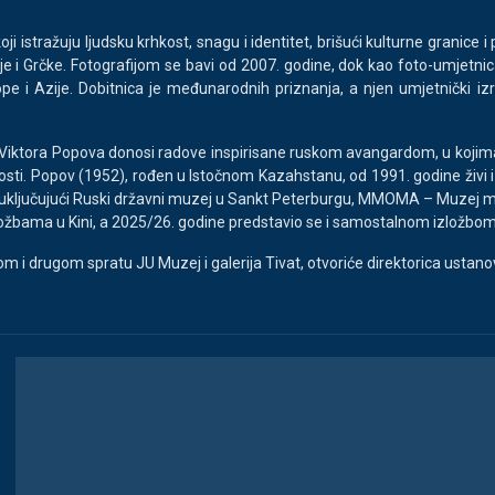
ji istražuju ljudsku krhkost, snagu i identitet, brišući kulturne granice
bije i Grčke. Fotografijom se bavi od 2007. godine, dok kao foto-umjetnic
pe i Azije. Dobitnica je međunarodnih priznanja, a njen umjetnički i
ora Popova donosi radove inspirisane ruskom avangardom, u kojima au
osti. Popov (1952), rođen u Istočnom Kazahstanu, od 1991. godine živi i 
va, uključujući Ruski državni muzej u Sankt Peterburgu, MMOMA – Muz
ožbama u Kini, a 2025/26. godine predstavio se i samostalnom izložbom
vom i drugom spratu JU Muzej i galerija Tivat, otvoriće direktorica ustano