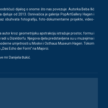
 i podstičući dijalog o onome što nas povezuje. Autorka Beba Ilić
a djeluje od 2013. Osnivačica je galerije PopArtGallery Hagen i
zraz obuhvata fotografiju, foto-dokumentarne projekte, video-
tor kroz geometrijsku apstrakciju istražuje prostor, formu i
radi u Dizeldorfu. Njegova djela predstavljena su u muzejima i
ej moderne umjetnosti u Moskvi i Osthaus Museum Hagen. Tokom
 „Das Echo der Form“ na Majorci.
ve mr Danijela Đukić.