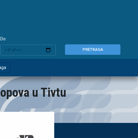
Do:
PRETRAGA
aga
opova u Tivtu