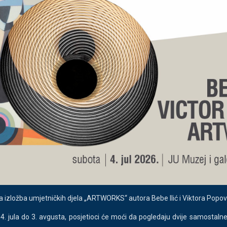
rena izložba umjetničkih djela „ARTWORKS“ autora Bebe Ilić i Viktora Popov
d 4. jula do 3. avgusta, posjetioci će moći da pogledaju dvije samostaln