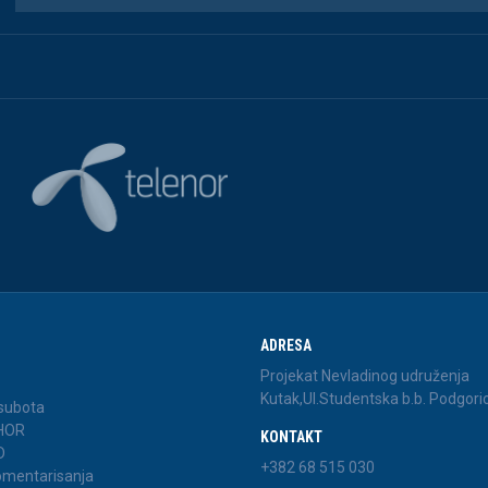
ADRESA
Projekat Nevladinog udruženja
Kutak,Ul.Studentska b.b. Podgori
 subota
 HOR
KONTAKT
D
+382 68 515 030
komentarisanja