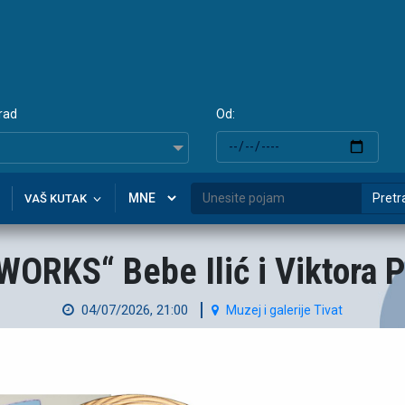
rad
Od:
Pretr
VAŠ KUTAK
WORKS“ Bebe Ilić i Viktora P
04/07/2026, 21:00
Muzej i galerije Tivat