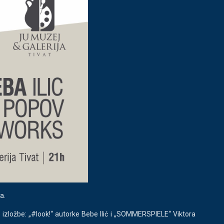
a.
e izložbe: „#look!“ autorke Bebe Ilić i „SOMMERSPIELE“ Viktora