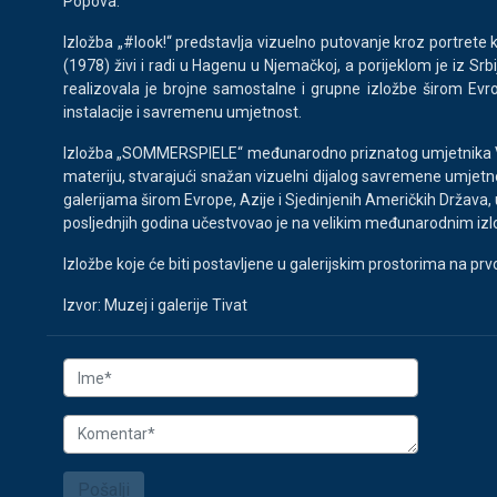
Popova.
Izložba „#look!“ predstavlja vizuelno putovanje kroz portrete ko
(1978) živi i radi u Hagenu u Njemačkoj, a porijeklom je iz Sr
realizovala je brojne samostalne i grupne izložbe širom Evro
instalacije i savremenu umjetnost.
Izložba „SOMMERSPIELE“ međunarodno priznatog umjetnika Vikt
materiju, stvarajući snažan vizuelni dijalog savremene umjetn
galerijama širom Evrope, Azije i Sjedinjenih Američkih Drža
posljednjih godina učestvovao je na velikim međunarodnim izl
Izložbe koje će biti postavljene u galerijskim prostorima na pr
Izvor: Muzej i galerije Tivat
Pošalji