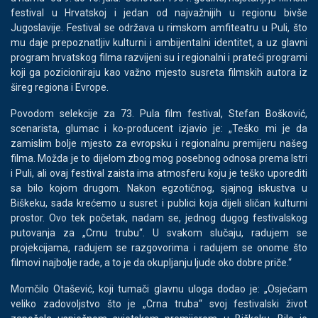
festival u Hrvatskoj i jedan od najvažnijih u regionu bivše
Jugoslavije. Festival se održava u rimskom amfiteatru u Puli, što
mu daje prepoznatljiv kulturni i ambijentalni identitet, a uz glavni
program hrvatskog filma razvijeni su i regionalni i prateći programi
koji ga pozicioniraju kao važno mjesto susreta filmskih autora iz
šireg regiona i Evrope.
Povodom selekcije za 73. Pula film festival, Stefan Bošković,
scenarista, glumac i ko-producent izjavio je: „Teško mi je da
zamislim bolje mjesto za evropsku i regionalnu premijeru našeg
filma. Možda je to dijelom zbog mog posebnog odnosa prema Istri
i Puli, ali ovaj festival zaista ima atmosferu koju je teško uporediti
sa bilo kojom drugom. Nakon egzotičnog, sjajnog iskustva u
Biškeku, sada krećemo u susret i publici koja dijeli sličan kulturni
prostor. Ovo tek početak, nadam se, jednog dugog festivalskog
putovanja za „Crnu trubu“. U svakom slučaju, radujem se
projekcijama, radujem se razgovorima i radujem se onome što
filmovi najbolje rade, a to je da okupljanju ljude oko dobre priče.“
Momčilo Otašević, koji tumači glavnu uloga dodao je: „Osjećam
veliko zadovoljstvo što je „Crna truba“ svoj festivalski život