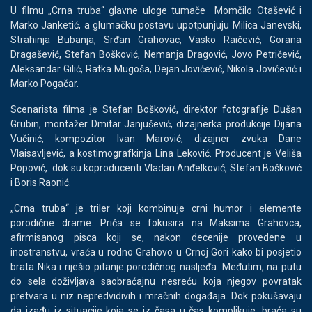
U filmu „Crna truba“ glavne uloge tumače Momčilo Otašević i
Marko Janketić, a glumačku postavu upotpunjuju Milica Janevski,
Strahinja Bubanja, Srđan Grahovac, Vasko Raičević, Gorana
Dragašević, Stefan Bošković, Nemanja Dragović, Jovo Petričević,
Aleksandar Gilić, Ratka Mugoša, Dejan Jovićević, Nikola Jovićević i
Marko Pogačar.
Scenarista filma je Stefan Bošković, direktor fotografije Dušan
Grubin, montažer Dmitar Janjušević, dizajnerka produkcije Dijana
Vučinić, kompozitor Ivan Marović, dizajner zvuka Dane
Vlaisavljević, a kostimografkinja Lina Leković. Producent je Veliša
Popović, dok su koproducenti Vladan Anđelković, Stefan Bošković
i Boris Raonić.
„Crna truba“ je triler koji kombinuje crni humor i elemente
porodične drame. Priča se fokusira na Maksima Grahovca,
afirmisanog pisca koji se, nakon decenije provedene u
inostranstvu, vraća u rodno Grahovo u Crnoj Gori kako bi posjetio
brata Nika i riješio pitanje porodičnog nasljeđa. Međutim, na putu
do sela doživljava saobraćajnu nesreću koja njegov povratak
pretvara u niz nepredvidivih i mračnih događaja. Dok pokušavaju
da izađu iz situacije koja se iz časa u čas komplikuje, braća su