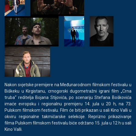
Nakon svjetske premijere na Međunarodnom filmskom festivalu u
Biškeku u Kirgistanu, crnogorski dugometražni igrani film „Crna
truba“ reditelja Bojana Stijovića, po scenariju Stefana Boškovića
imaće evropsku i regionalnu premijeru 14. jula u 20 h, na 73.
Pulskom filmskom festivalu. Film će biti prikazan u sali Kino Valli u
okviru regionalne takmičarske selekcije. Reprizno prikazivanje
filma Pulskom filmskom festivalu biće održano 15. jula u 12 h u sali
Kino Valli.