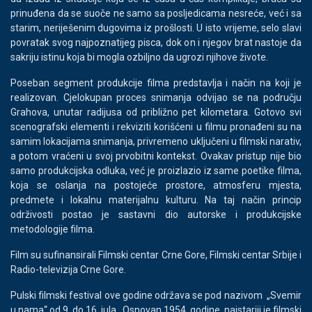
prinuđena da se suoče ne samo sa posljedicama nesreće, već i sa
starim, neriješenim dugovima iz prošlosti. U isto vrijeme, selo slavi
povratak svog najpoznatijeg pisca, dok on i njegov brat nastoje da
sakriju istinu koja bi mogla ozbiljno da ugrozi njihove živote.
Poseban segment produkcije filma predstavlja i način na koji je
realizovan. Cjelokupan proces snimanja odvijao se na području
Grahova, unutar radijusa od približno pet kilometara. Gotovo svi
scenografski elementi i rekviziti korišćeni u filmu pronađeni su na
samim lokacijama snimanja, privremeno uključeni u filmski narativ,
a potom vraćeni u svoj prvobitni kontekst. Ovakav pristup nije bio
samo produkcijska odluka, već je proizlazio iz same poetike filma,
koja se oslanja na postojeće prostore, atmosferu mjesta,
predmete i lokalnu materijalnu kulturu. Na taj način princip
održivosti postao je sastavni dio autorske i produkcijske
metodologije filma.
Film su sufinansirali Filmski centar Crne Gore, Filmski centar Srbije i
Radio-televizija Crne Gore.
Pulski filmski festival ove godine održava se pod nazivom „Svemir
u nama“ od 9. do 16. jula. Osnovan 1954. godine, najstariji je filmski