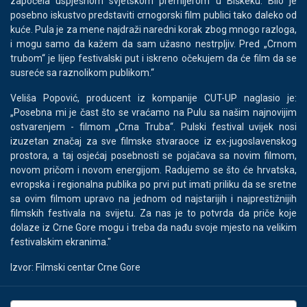
započela uspješnom svjetskom premijerom u Biškeku. Bilo je
posebno iskustvo predstaviti crnogorski film publici tako daleko od
kuće. Pula je za mene najdraži naredni korak zbog mnogo razloga,
i mogu samo da kažem da sam užasno nestrpljiv. Pred „Crnom
trubom“ je lijep festivalski put i iskreno očekujem da će film da se
susreće sa raznolikom publikom.“
Veliša Popović, producent iz kompanije CUT-UP naglasio je:
„Posebna mi je čast što se vraćamo na Pulu sa našim najnovijim
ostvarenjem - filmom „Crna Truba“. Pulski festival uvijek nosi
izuzetan značaj za sve filmske stvaraoce iz ex-jugoslavenskog
prostora, a taj osjećaj posebnosti se pojačava sa novim filmom,
novom pričom i novom energijom. Radujemo se što će hrvatska,
evropska i regionalna publika po prvi put imati priliku da se sretne
sa ovim filmom upravo na jednom od najstarijih i najprestižnijih
filmskih festivala na svijetu. Za nas je to potvrda da priče koje
dolaze iz Crne Gore mogu i treba da nađu svoje mjesto na velikim
festivalskim ekranima."
Izvor: Filmski centar Crne Gore