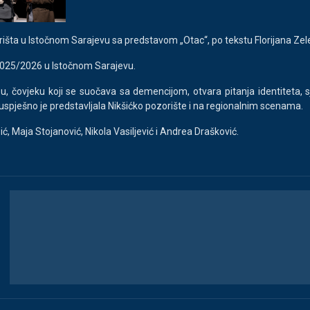
šta u Istočnom Sarajevu sa predstavom „Otac“, po tekstu Florijana Zeler
025/2026 u Istočnom Sarajevu.
, čovjeku koji se suočava sa demencijom, otvara pitanja identiteta, sj
a uspješno je predstavljala Nikšićko pozorište i na regionalnim scenama.
ić, Maja Stojanović, Nikola Vasiljević i Andrea Drašković.