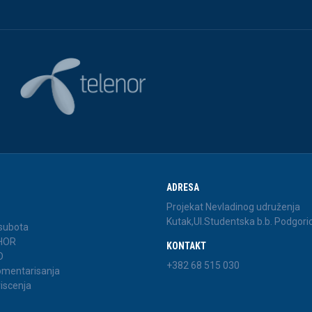
ADRESA
Projekat Nevladinog udruženja
Kutak,Ul.Studentska b.b. Podgori
 subota
 HOR
KONTAKT
D
+382 68 515 030
komentarisanja
riscenja