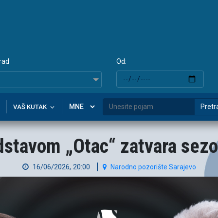
rad
Od:
Pretr
VAŠ KUTAK
dstavom „Otac“ zatvara sez
16/06/2026, 20:00
Narodno pozorište Sarajevo