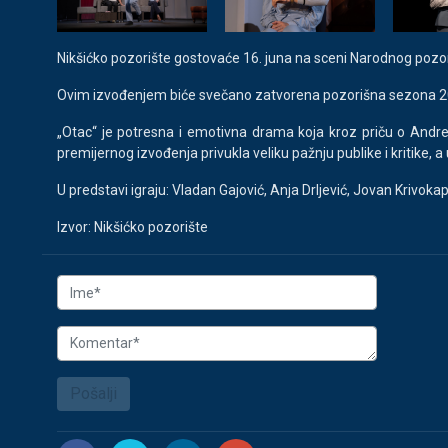
Nikšićko pozorište gostovaće 16. juna na sceni Narodnog pozori
Ovim izvođenjem biće svečano zatvorena pozorišna sezona 2
„Otac“ je potresna i emotivna drama koja kroz priču o Andreu
premijernog izvođenja privukla veliku pažnju publike i kritike, 
U predstavi igraju: Vladan Gajović, Anja Drljević, Jovan Krivokap
Izvor: Nikšićko pozorište
Pošalji