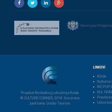
LINKOVI
Kutak
Kulturna
KIC POP
KUL GRA
Projekat Nevladinog udruženja Kutak
Pravila 
© CULTURE CORNER, 2018. Sva prava
Uslovi ko
zadrzana. Uradio Taurons