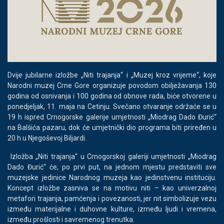
Dvije jubilarne izložbe „Niti trajanja“ i „Muzej kroz vrijeme“, koje
Narodni muzej Crne Gore organizuje povodom obilježavanja 130
godina od osnivanja i 100 godina od obnove rada, biće otvorene u
ponedjeljak, 11. maja na Cetinju. Svečano otvaranje održaće se u
19 h ispred Crnogorske galerije umjetnosti „Miodrag Dado Đurić“
na Balšića pazaru, dok će umjetnički dio programa biti priređen u
20 h u Njegoševoj Biljardi.
Izložba „Niti trajanja“ u Crnogorskoj galeriji umjetnosti „Miodrag
Dado Đurić“ će, po prvi put, na jednom mjestu predstaviti sve
muzejske jedinice Narodnog muzeja kao jedinstvenu instituciju.
Koncept izložbe zasniva se na motivu niti – kao univerzalnoj
metafori trajanja, pamćenja i povezanosti, jer nit simbolizuje vezu
između materijalne i duhovne kulture, između ljudi i vremena,
između prošlosti i savremenog trenutka.