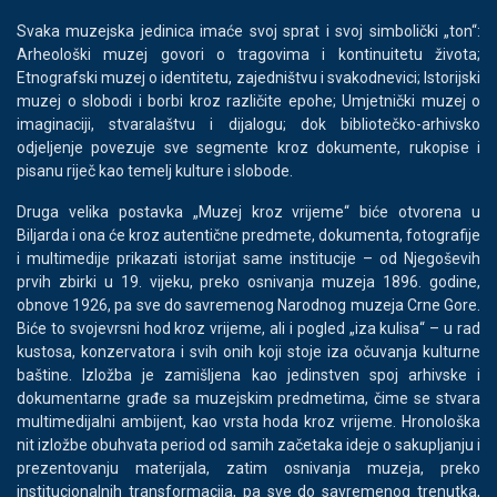
Svaka muzejska jedinica imaće svoj sprat i svoj simbolički „ton“:
Arheološki muzej govori o tragovima i kontinuitetu života;
Etnografski muzej o identitetu, zajedništvu i svakodnevici; Istorijski
muzej o slobodi i borbi kroz različite epohe; Umjetnički muzej o
imaginaciji, stvaralaštvu i dijalogu; dok bibliotečko-arhivsko
odjeljenje povezuje sve segmente kroz dokumente, rukopise i
pisanu riječ kao temelj kulture i slobode.
Druga velika postavka „Muzej kroz vrijeme“ biće otvorena u
Biljarda i ona će kroz autentične predmete, dokumenta, fotografije
i multimedije prikazati istorijat same institucije – od Njegoševih
prvih zbirki u 19. vijeku, preko osnivanja muzeja 1896. godine,
obnove 1926, pa sve do savremenog Narodnog muzeja Crne Gore.
Biće to svojevrsni hod kroz vrijeme, ali i pogled „iza kulisa“ – u rad
kustosa, konzervatora i svih onih koji stoje iza očuvanja kulturne
baštine. Izložba je zamišljena kao jedinstven spoj arhivske i
dokumentarne građe sa muzejskim predmetima, čime se stvara
multimedijalni ambijent, kao vrsta hoda kroz vrijeme. Hronološka
nit izložbe obuhvata period od samih začetaka ideje o sakupljanju i
prezentovanju materijala, zatim osnivanja muzeja, preko
institucionalnih transformacija, pa sve do savremenog trenutka,