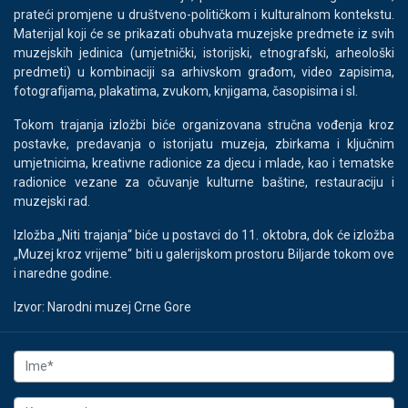
prateći promjene u društveno-političkom i kulturalnom kontekstu.
Materijal koji će se prikazati obuhvata muzejske predmete iz svih
muzejskih jedinica (umjetnički, istorijski, etnografski, arheološki
predmeti) u kombinaciji sa arhivskom građom, video zapisima,
fotografijama, plakatima, zvukom, knjigama, časopisima i sl.
Tokom trajanja izložbi biće organizovana stručna vođenja kroz
postavke, predavanja o istorijatu muzeja, zbirkama i ključnim
umjetnicima, kreativne radionice za djecu i mlade, kao i tematske
radionice vezane za očuvanje kulturne baštine, restauraciju i
muzejski rad.
Izložba „Niti trajanja“ biće u postavci do 11. oktobra, dok će izložba
„Muzej kroz vrijeme“ biti u galerijskom prostoru Biljarde tokom ove
i naredne godine.
Izvor: Narodni muzej Crne Gore