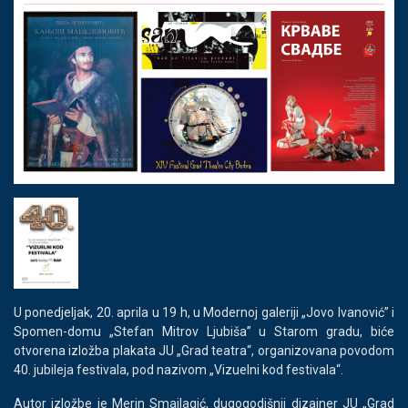
U ponedjeljak, 20. aprila u 19 h, u Modernoj galeriji „Jovo Ivanović” i
Spomen-domu „Stefan Mitrov Ljubiša” u Starom gradu, biće
otvorena izložba plakata JU „Grad teatra“, organizovana povodom
40. jubileja festivala, pod nazivom „Vizuelni kod festivala“.
Autor izložbe je Merin Smailagić, dugogodišnji dizajner JU „Grad