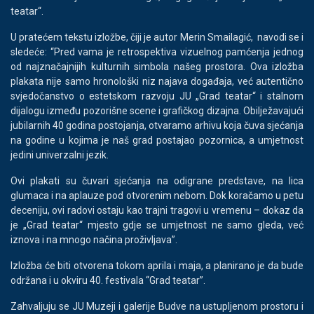
teatar“.
U pratećem tekstu izložbe, čiji je autor Merin Smailagić, navodi se i
sledeće: “Pred vama je retrospektiva vizuelnog pamćenja jednog
od najznačajnijih kulturnih simbola našeg prostora. Ova izložba
plakata nije samo hronološki niz najava događaja, već autentično
svjedočanstvo o estetskom razvoju JU „Grad teatar“ i stalnom
dijalogu između pozorišne scene i grafičkog dizajna. Obilježavajući
jubilarnih 40 godina postojanja, otvaramo arhivu koja čuva sjećanja
na godine u kojima je naš grad postajao pozornica, a umjetnost
jedini univerzalni jezik.
Ovi plakati su čuvari sjećanja na odigrane predstave, na lica
glumaca i na aplauze pod otvorenim nebom. Dok koračamo u petu
deceniju, ovi radovi ostaju kao trajni tragovi u vremenu – dokaz da
je „Grad teatar“ mjesto gdje se umjetnost ne samo gleda, već
iznova i na mnogo načina proživljava”.
Izložba će biti otvorena tokom aprila i maja, a planirano je da bude
održana i u okviru 40. festivala “Grad teatar”.
Zahvaljuju se JU Muzeji i galerije Budve na ustupljenom prostoru i